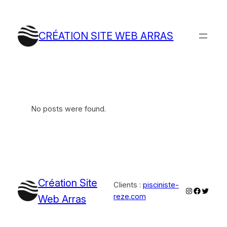
Aller
au
contenu
CRÉATION SITE WEB ARRAS
No posts were found.
Création Site
Clients :
pisciniste-
Instagram
Faceboo
Twitter
reze.com
Web Arras